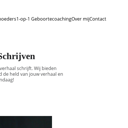
moeders
1-op-1 Geboortecoaching
Over mij
Contact
Schrijven
rhaal schrijft. Wij bieden
 de held van jouw verhaal en
andaag!